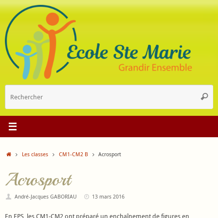
Passer
au
contenu
R
Reche
p
:
Accueil
Les classes
CM1-CM2 B
Acrosport
Acrosport
André-Jacques GABORIAU
13 mars 2016
En EPS, les CM1-CM2 ont préparé un enchaînement de figures en