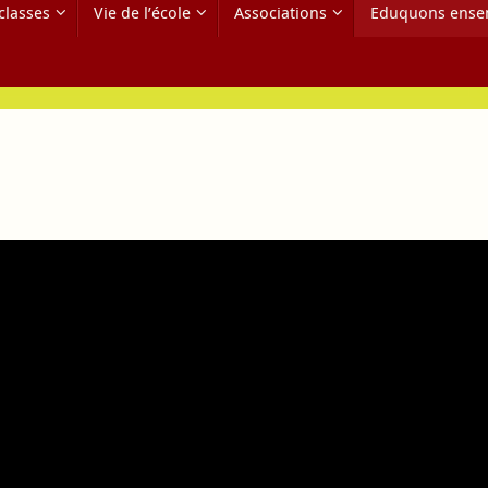
classes
Vie de l’école
Associations
Eduquons ense