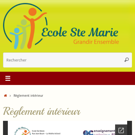
Passer
au
contenu
R
Reche
p
:
Accueil
Règlement intérieur
Règlement intérieur