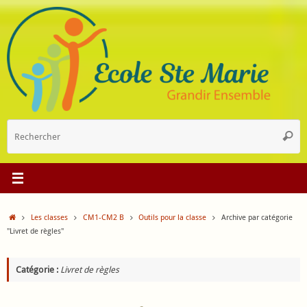
Passer
au
contenu
R
Reche
p
:
Accueil
Les classes
CM1-CM2 B
Outils pour la classe
Archive par catégorie
"Livret de règles"
Catégorie :
Livret de règles