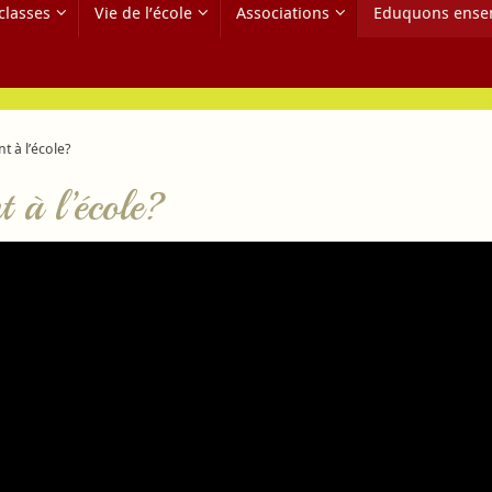
classes
Vie de l’école
Associations
Eduquons ense
t à l’école?
t à l’école?