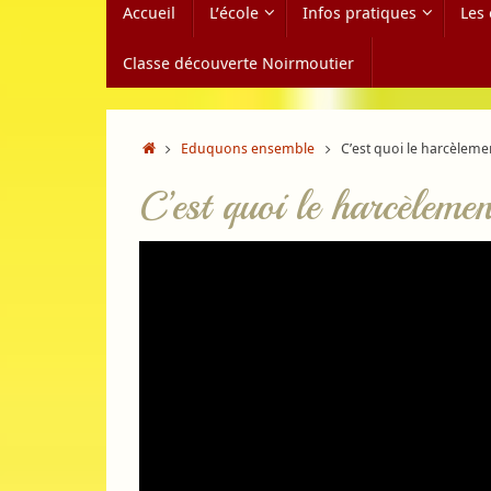
Accueil
L’école
Infos pratiques
Les 
au
contenu
Classe découverte Noirmoutier
Accueil
Eduquons ensemble
C’est quoi le harcèlemen
C’est quoi le harcèlemen