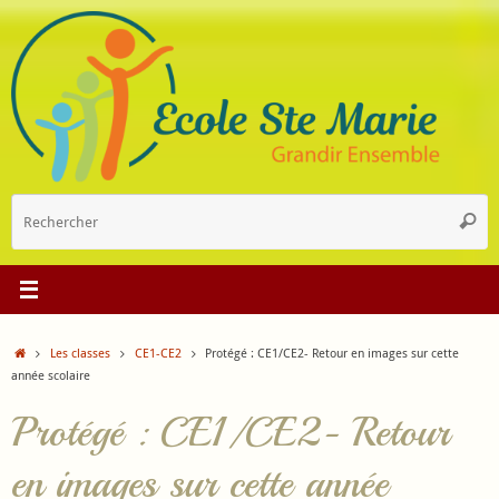
Passer
au
contenu
R
Reche
p
:
Accueil
Les classes
CE1-CE2
Protégé : CE1/CE2- Retour en images sur cette
année scolaire
Protégé : CE1/CE2- Retour
en images sur cette année