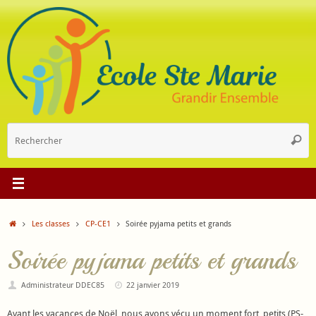
Passer
au
contenu
R
Reche
p
:
Accueil
Les classes
CP-CE1
Soirée pyjama petits et grands
Soirée pyjama petits et grands
Administrateur DDEC85
22 janvier 2019
Avant les vacances de Noël, nous avons vécu un moment fort, petits (PS-