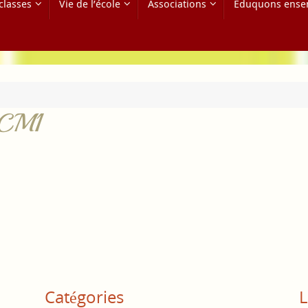
classes
Vie de l’école
Associations
Eduquons ense
e CM1
Catégories
L