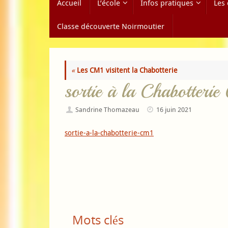
Accueil
L’école
Infos pratiques
Les 
au
contenu
Classe découverte Noirmoutier
«
Les CM1 visitent la Chabotterie
sortie à la Chabotteri
Sandrine Thomazeau
16 juin 2021
sortie-a-la-chabotterie-cm1
Mots clés