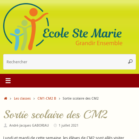
Passer
au
contenu
R
Reche
p
:
Accueil
Les classes
CM1-CM2 B
Sortie scolaire des CM2
Sortie scolaire des CM2
André-Jacques GABORIAU
1 juillet 2021
Lundi et mardi de cette semaine, les élèves de CM2 sont allés visiter