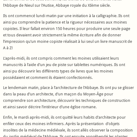
l’Abbaye de Nieul sur l’Autise, Abbaye royale du XIème siècle.
Ils ont commencé lundi matin par une initiation à la calligraphie. Ils ont
ainsi pu comprendre la patience et la rigueur nécessaires aux moines
copistes. Il leur fallait environ 150 heures pour produire une seule page
et tous devaient avoir strictement la même écriture afin de donner
l’impression qu’un moine copiste réalisait à lui seul un livre manuscrit de
A à Z!
L’après-midi, ils ont compris comment les moines utilisaient leurs
manuscrits à l’aide d’un jeu de piste sur tablettes numériques. Ils ont
ainsi pu découvrir les différents types de livres que les moines
possédaient et comment ils étaient confectionnés.
Le lendemain matin, place à l’architecture de l’Abbaye. Ils ont pu se glisser
dans la peau d’un architecte, d’un maçon du Moyen-Âge pour
comprendre son architecture, découvrir les techniques de construction
et ainsi savoir décrire l’intérieur d’une église romane.
Enfin, le mardi après-midi, ils ont quitté leurs habits d’architecte pour
enfiler ceux des moines infirmiers. Après la présentation d’objets
insolites de la médecine médiévale, ils sont allés observer la composition
du jardin médiéval de l’Abbaye. Ils ont ensuite appréhendé les plantes