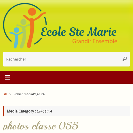
Passer
au
contenu
R
Reche
p
:
Accueil
Fichier média
Page 24
Media Category :
CP-CE1 A
photos classe 055