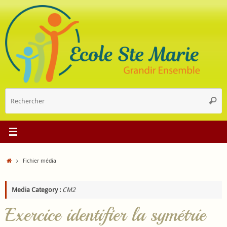
Passer
au
contenu
R
Reche
p
:
Accueil
Fichier média
Media Category :
CM2
Exercice identifier la symétrie