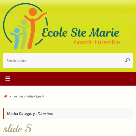
Passer
au
contenu
R
Reche
p
:
Accueil
Fichier média
Page 4
Media Category :
Direction
slide 5