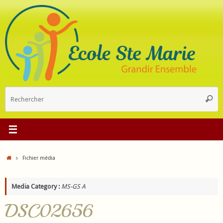
Passer
au
contenu
R
Reche
p
:
Accueil
Fichier média
Media Category :
MS-GS A
DSC02656