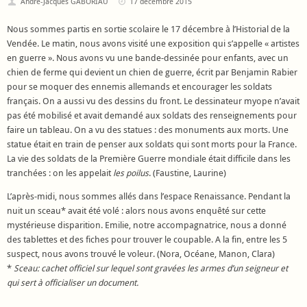
André-Jacques GABORIAU
17 décembre 2015
Nous sommes partis en sortie scolaire le 17 décembre à l’Historial de la
Vendée. Le matin, nous avons visité une exposition qui s’appelle « artistes
en guerre ». Nous avons vu une bande-dessinée pour enfants, avec un
chien de ferme qui devient un chien de guerre, écrit par Benjamin Rabier
pour se moquer des ennemis allemands et encourager les soldats
français. On a aussi vu des dessins du front. Le dessinateur myope n’avait
pas été mobilisé et avait demandé aux soldats des renseignements pour
faire un tableau. On a vu des statues : des monuments aux morts. Une
statue était en train de penser aux soldats qui sont morts pour la France.
La vie des soldats de la Première Guerre mondiale était difficile dans les
tranchées : on les appelait
les poilus
. (Faustine, Laurine)
L’après-midi, nous sommes allés dans l’espace Renaissance. Pendant la
nuit un sceau* avait été volé : alors nous avons enquêté sur cette
mystérieuse disparition. Emilie, notre accompagnatrice, nous a donné
des tablettes et des fiches pour trouver le coupable. A la fin, entre les 5
suspect, nous avons trouvé le voleur. (Nora, Océane, Manon, Clara)
*
Sceau: cachet officiel sur lequel sont gravées les armes d’un seigneur et
qui sert à officialiser un document.