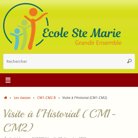
Passer
au
contenu
R
Reche
p
:
Accueil
Les classes
CM1-CM2 B
Visite à l’Historial (CM1-CM2)
Visite à l’Historial (CM1-
CM2)