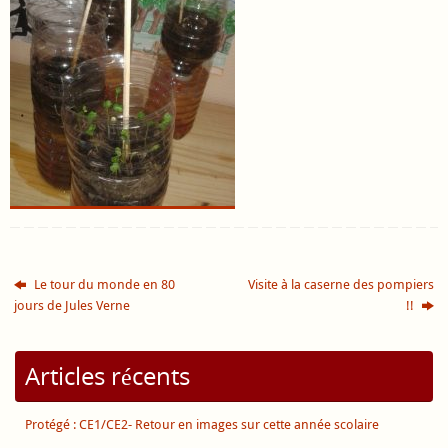
Le tour du monde en 80
Visite à la caserne des pompiers
jours de Jules Verne
!!
Articles récents
Protégé : CE1/CE2- Retour en images sur cette année scolaire