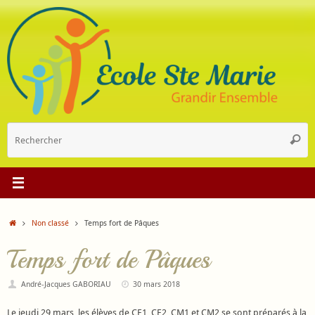
Passer
au
contenu
R
Reche
p
:
Accueil
Non classé
Temps fort de Pâques
Temps fort de Pâques
André-Jacques GABORIAU
30 mars 2018
Le jeudi 29 mars, les élèves de CE1, CE2, CM1 et CM2 se sont préparés à la