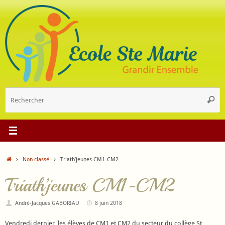
Passer
au
contenu
R
Reche
p
:
Accueil
Non classé
Triath’jeunes CM1-CM2
Triath’jeunes CM1-CM2
André-Jacques GABORIAU
8 juin 2018
Vendredi dernier, les élèves de CM1 et CM2 du secteur du collège St