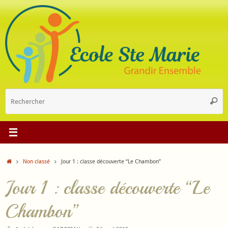
Passer
au
contenu
R
Reche
p
:
Accueil
Non classé
Jour 1 : classe découverte “Le Chambon”
Jour 1 : classe découverte “Le
Chambon”