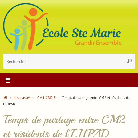
Passer
au
contenu
R
Reche
p
:
Accueil
Les classes
CM1-CM2 B
Temps de partage entre CM2 et résidents de
l’EHPAD
Temps de partage entre CM2
et résidents de l’EHPAD