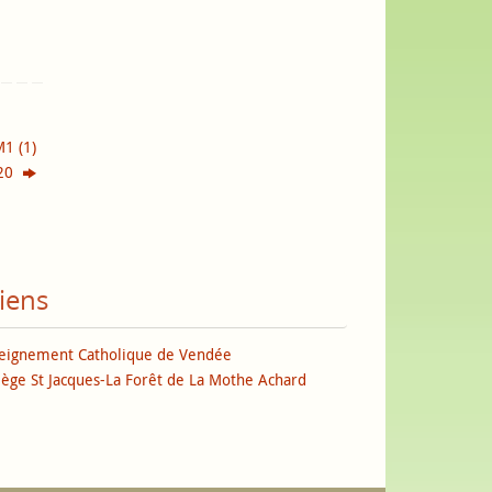
1 (1)
020
iens
eignement Catholique de Vendée
lège St Jacques-La Forêt de La Mothe Achard