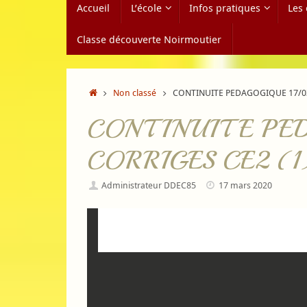
Accueil
L’école
Infos pratiques
Les 
au
contenu
Classe découverte Noirmoutier
Accueil
Non classé
CONTINUITE PEDAGOGIQUE 17/03
CONTINUITE PED
CORRIGES CE2 (1
Administrateur DDEC85
17 mars 2020