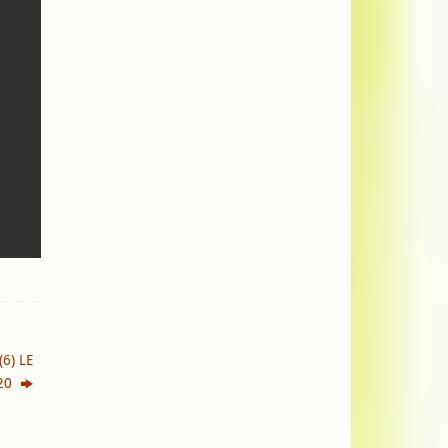
6) LE
020