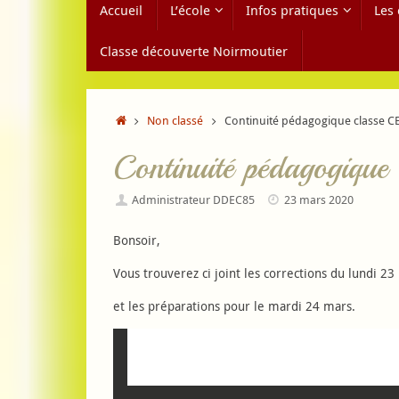
Accueil
L’école
Infos pratiques
Les 
au
contenu
Classe découverte Noirmoutier
Accueil
Non classé
Continuité pédagogique classe C
Continuité pédagogiqu
Administrateur DDEC85
23 mars 2020
Bonsoir,
Vous trouverez ci joint les corrections du lundi 23
et les préparations pour le mardi 24 mars.