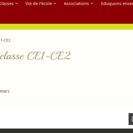
classes
Vie de l’école
Associations
Eduquons ense
E1-CE2
e classe CE1-CE2
 mars