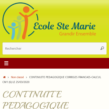
Passer
au
contenu
R
Reche
p
:
Accueil
Non classé
CONTINUITE PEDAGOGIQUE CORRIGES FRANCAIS-CALCUL
CM1 (6) LE 25/03/2020
CONTINUITE
PEDAGOGIQUE