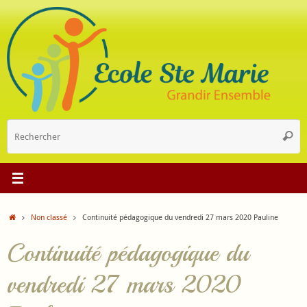
Passer
au
contenu
R
Reche
p
:
Accueil
Non classé
Continuité pédagogique du vendredi 27 mars 2020 Pauline
Continuité pédagogique du
vendredi 27 mars 2020