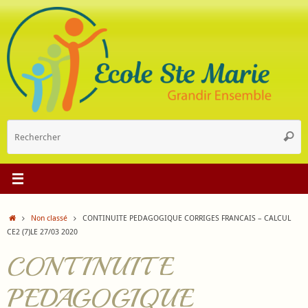
Passer
au
contenu
R
Reche
p
:
Accueil
Non classé
CONTINUITE PEDAGOGIQUE CORRIGES FRANCAIS – CALCUL
CE2 (7)LE 27/03 2020
CONTINUITE
PEDAGOGIQUE