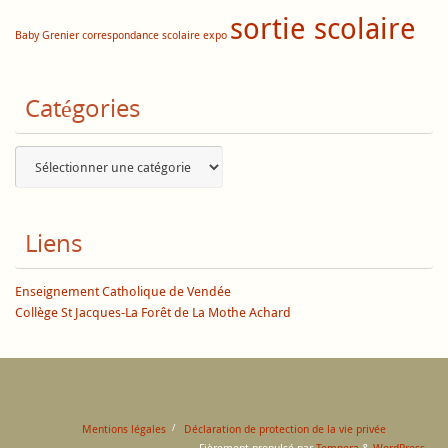
sortie scolaire
Baby Grenier
correspondance scolaire
expo
Catégories
Catégories
Liens
Enseignement Catholique de Vendée
Collège St Jacques-La Forêt de La Mothe Achard
Mentions légales
Déclaration de protection de la vie privée
Fièrement propulsé par
Tempera
&
WordPress.