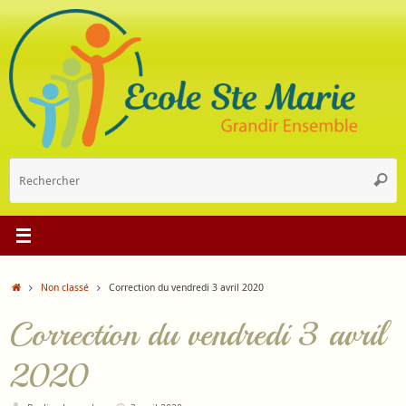
Passer
au
contenu
R
Reche
p
:
Accueil
Non classé
Correction du vendredi 3 avril 2020
Correction du vendredi 3 avril
2020