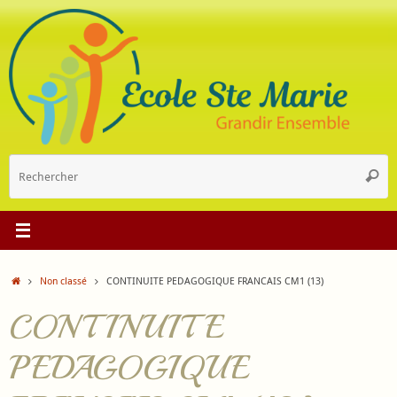
Passer
au
contenu
R
Reche
p
:
Accueil
Non classé
CONTINUITE PEDAGOGIQUE FRANCAIS CM1 (13)
CONTINUITE
PEDAGOGIQUE