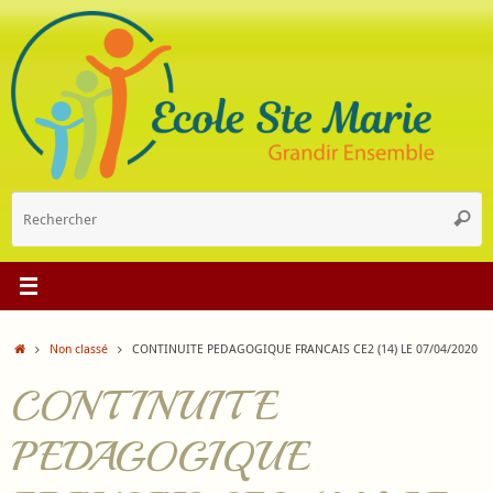
Passer
au
contenu
R
Reche
p
:
Accueil
Non classé
CONTINUITE PEDAGOGIQUE FRANCAIS CE2 (14) LE 07/04/2020
CONTINUITE
PEDAGOGIQUE