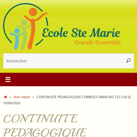
Passer
au
contenu
R
Reche
p
:
Accueil
Non classé
CONTINUITE PEDAGOGIQUE CORRIGES FRANCAIS CE2 (14) LE
10/04/2020
CONTINUITE
PEDAGOGIQUE