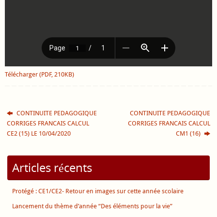
Télécharger (PDF, 210KB)
CONTINUITE PEDAGOGIQUE
CONTINUITE PEDAGOGIQUE
CORRIGES FRANCAIS CALCUL
CORRIGES FRANCAIS CALCUL
CE2 (15) LE 10/04/2020
CM1 (16)
Articles récents
Protégé : CE1/CE2- Retour en images sur cette année scolaire
Lancement du thème d’année “Des éléments pour la vie”