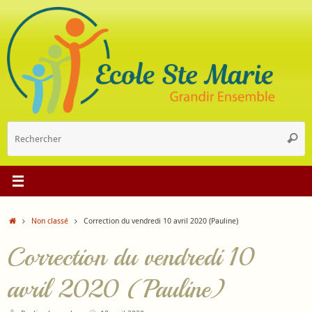
Passer
au
contenu
R
Reche
p
:
Accueil
Non classé
Correction du vendredi 10 avril 2020 (Pauline)
Correction du vendredi 10
avril 2020 (Pauline)