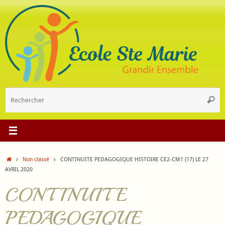
Passer
au
contenu
R
Reche
p
:
Accueil
Non classé
CONTINUITE PEDAGOGIQUE HISTOIRE CE2-CM1 (17) LE 27
AVRIL 2020
CONTINUITE
PEDAGOGIQUE