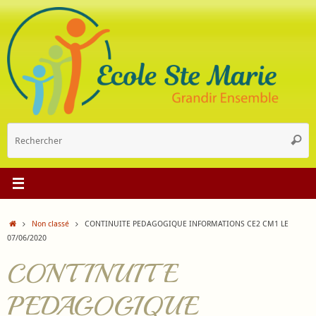
Passer
au
contenu
R
Reche
p
:
Accueil
Non classé
CONTINUITE PEDAGOGIQUE INFORMATIONS CE2 CM1 LE
07/06/2020
CONTINUITE
PEDAGOGIQUE