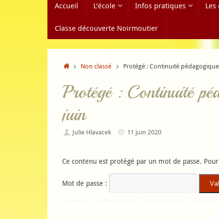
Accueil
L’école
Infos pratiques
Les 
au
contenu
Classe découverte Noirmoutier
Accueil
Non classé
Protégé : Continuité pédagogique 
Protégé : Continuité pé
juin
Julie Hlavacek
11 juin 2020
Ce contenu est protégé par un mot de passe. Pour l
Mot de passe :