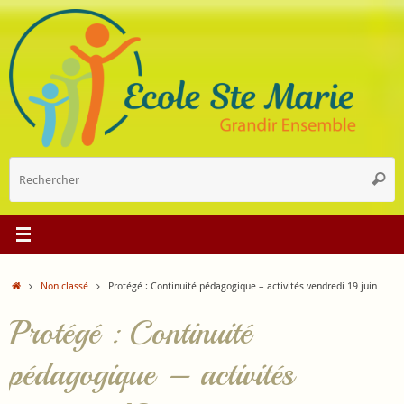
Passer
au
contenu
R
Reche
p
:
Accueil
Non classé
Protégé : Continuité pédagogique – activités vendredi 19 juin
Protégé : Continuité
pédagogique – activités