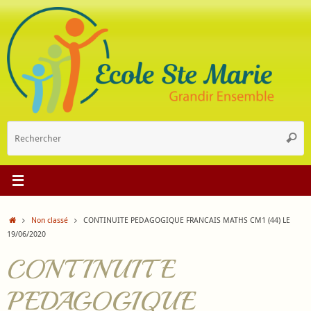
Passer
au
contenu
R
Reche
p
:
Accueil
Non classé
CONTINUITE PEDAGOGIQUE FRANCAIS MATHS CM1 (44) LE
19/06/2020
CONTINUITE
PEDAGOGIQUE