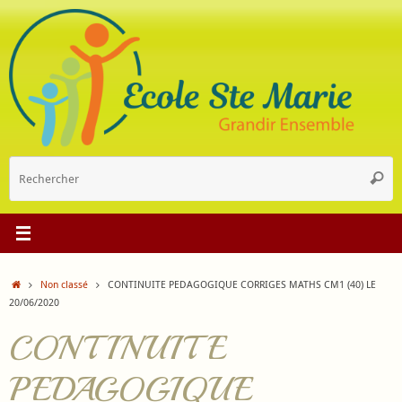
Passer
au
contenu
R
Reche
p
:
Accueil
Non classé
CONTINUITE PEDAGOGIQUE CORRIGES MATHS CM1 (40) LE
20/06/2020
CONTINUITE
PEDAGOGIQUE