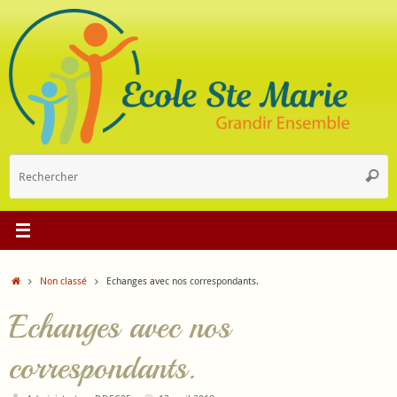
Passer
au
contenu
R
Reche
p
:
Accueil
Non classé
Echanges avec nos correspondants.
Echanges avec nos
correspondants.