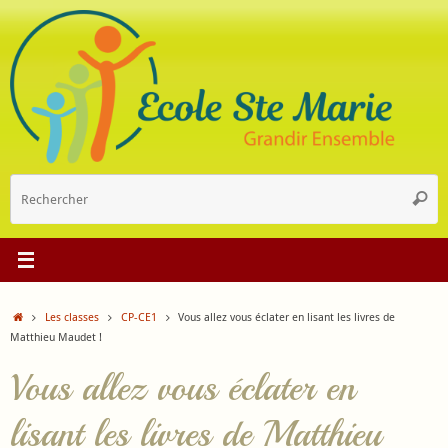
Passer
au
contenu
R
Reche
p
:
Accueil
Les classes
CP-CE1
Vous allez vous éclater en lisant les livres de
Matthieu Maudet !
Vous allez vous éclater en
lisant les livres de Matthieu