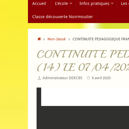
Accueil
L’école
Infos pratiques
Les 
au
contenu
Classe découverte Noirmoutier
Accueil
Non classé
CONTINUITE PEDAGOGIQUE FRANC
CONTINUITE PED
(14) LE 07/04/20
Administrateur DDEC85
6 avril 2020