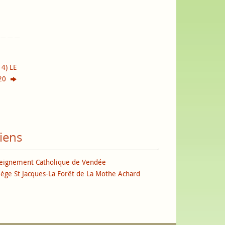
4) LE
020
iens
eignement Catholique de Vendée
lège St Jacques-La Forêt de La Mothe Achard