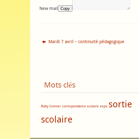
New mail
Copy
Mardi 7 avril – continuité pédagogique
Mots clés
sortie
Baby Grenier
correspondance scolaire
expo
scolaire