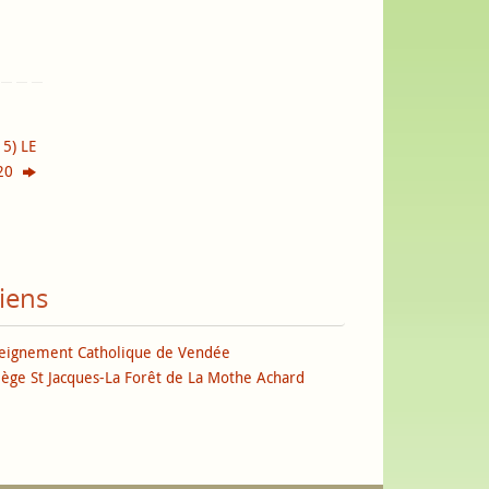
5) LE
020
iens
eignement Catholique de Vendée
lège St Jacques-La Forêt de La Mothe Achard