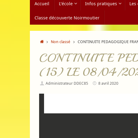
Accueil
L’école
Infos pratiques
Les 
au
contenu
Classe découverte Noirmoutier
Accueil
Non classé
CONTINUITE PEDAGOGIQUE FRANC
CONTINUITE PED
(15) LE 08/04/20
Administrateur DDEC85
8 avril 2020