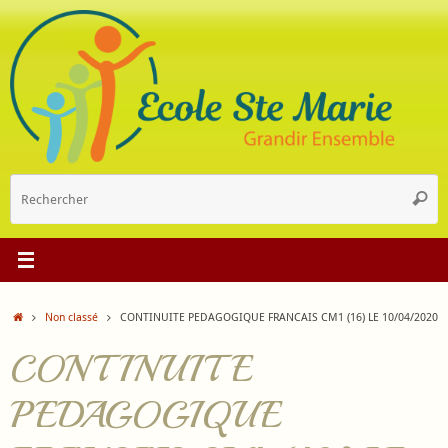
Passer
au
contenu
R
Reche
p
:
Accueil
Non classé
CONTINUITE PEDAGOGIQUE FRANCAIS CM1 (16) LE 10/04/2020
CONTINUITE
PEDAGOGIQUE