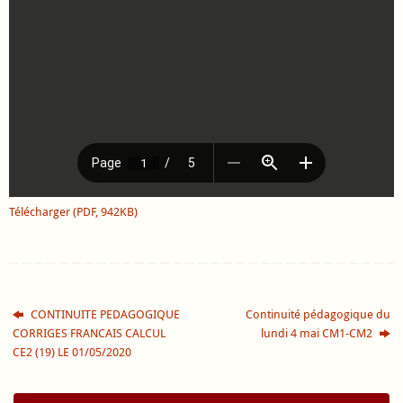
Télécharger (PDF, 942KB)
CONTINUITE PEDAGOGIQUE
Continuité pédagogique du
CORRIGES FRANCAIS CALCUL
lundi 4 mai CM1-CM2
CE2 (19) LE 01/05/2020