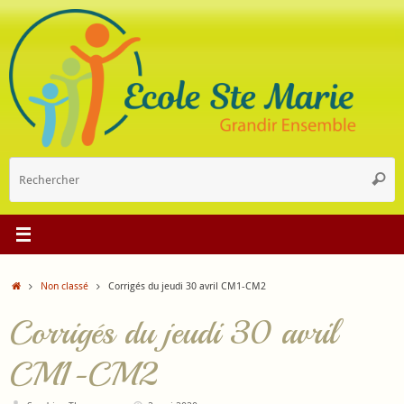
Passer
au
contenu
R
Reche
p
:
Accueil
Non classé
Corrigés du jeudi 30 avril CM1-CM2
Corrigés du jeudi 30 avril
CM1-CM2