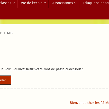
classes
Vie de l’école
Associations
Eduquons ense
é : ELMER
e voir, veuillez saisir votre mot de passe ci-dessous :
Bienvenue chez les PS-M