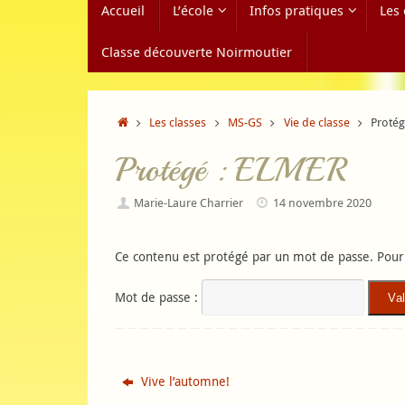
Accueil
L’école
Infos pratiques
Les 
au
contenu
Classe découverte Noirmoutier
Accueil
Les classes
MS-GS
Vie de classe
Protég
Protégé : ELMER
Marie-Laure Charrier
14 novembre 2020
Ce contenu est protégé par un mot de passe. Pour l
Mot de passe :
Vive l’automne!