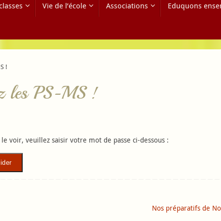
classes
Vie de l’école
Associations
Eduquons ense
S !
ez les PS-MS !
e voir, veuillez saisir votre mot de passe ci-dessous :
Nos préparatifs de N